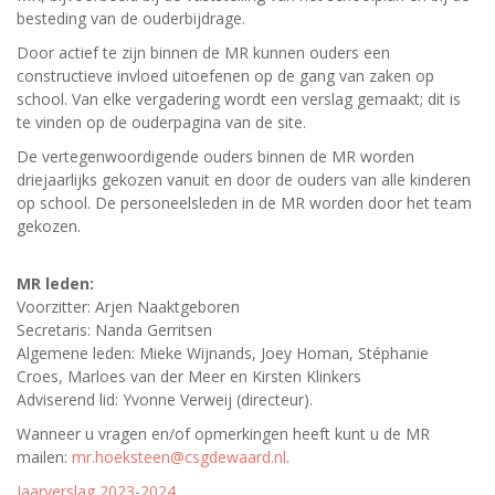
besteding van de ouderbijdrage
.
Door actief te zijn binnen de MR kunnen ouders een
constructieve invloed uitoefenen op de gang van zaken op
school. Van elke vergadering wordt een verslag gemaakt; dit is
te vinden op de ouderpagina van de site.
De vertegenwoordigende ouders binnen de MR worden
drie
jaarlijks gekozen vanuit en door de ouders van alle kinderen
op school. De personeelsleden in de MR worden door het team
gekozen.
MR leden:
Voorzitter: Arjen Naaktgeboren
Secretaris: Nanda Gerritsen
Algemene l
eden: Mieke Wijnands, Joey Homan, Stéphanie
Croes, Marloes van der Meer en Kirsten Klinkers
Adviserend lid: Yvonne Verweij (directeur).
Wanneer u vragen en/of opmerkingen heeft kunt u de MR
mailen:
mr.hoeksteen@csgdewaard.nl
.
Jaarverslag 2023-2024